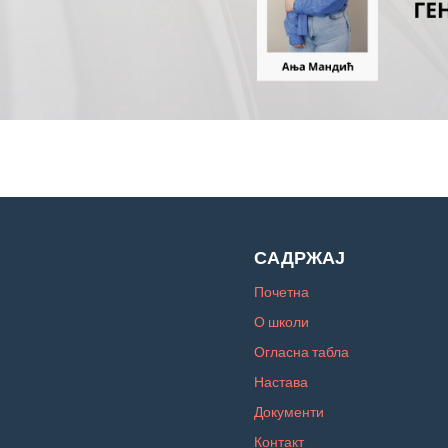
САДРЖАЈ
Почетна
О школи
Огласна табла
Настава
Документи
Контакт