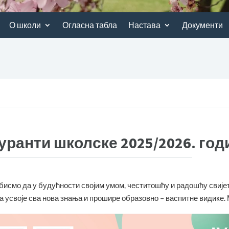
О школи
Огласна табла
Настава
Документи
уранти школске 2025/2026. год
исмо да у будућности својим умом, честитошћу и радошћу свиј
а усвоје сва нова знања и прошире образовно – васпитне видике. М