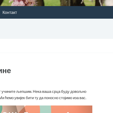
Контакт
ине
ет учините љепшим. Нека ваша срца буду довољно
и ћемо увијек бити ту да поносно стојимо иза вас.