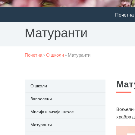
Почетна
Матуранти
Почетна
»
О школи
»
Матуранти
Мат
О школи
Запослени
Вољели б
Мисија и визија школе
храбра д
Матуранти