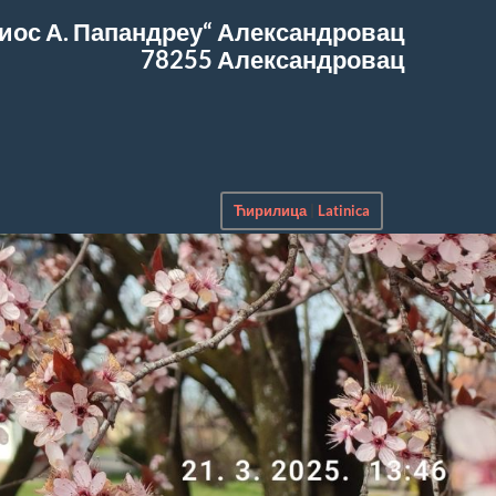
иос А. Папандреу“
Александровац
78255 Александровац
Ћирилица
|
Latinica