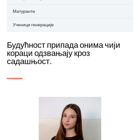
Матуранти
Ученици генерације
Будућност припада онима чији
кораци одзвањају кроз
садашњост.