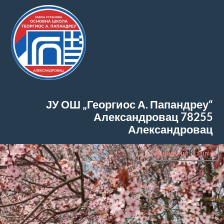
ЈУ ОШ „Георгиос А. Папандреу“
Александровац
78255
Александровац
Ћирилица
|
Latinica