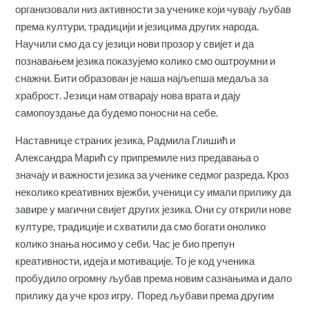
организовали низ активности за ученике који чувају љубав
према култури, традицији и језицима других народа.
Научили смо да су језици нови прозор у свијет и да
познавањем језика показујемо колико смо оштроумни и
снажни. Бити образован је наша најљепша медаља за
храброст. Језици нам отварају нова врата и дају
самопоуздање да будемо поносни на себе.
Наставнице страних језика, Радмила Глишић и
Александра Марић су припремиле низ предавања о
значају и важности језика за ученике седмог разреда. Кроз
неколико креативних вјежби, ученици су имали прилику да
завире у магични свијет других
језика. Они су открили нове
културе, традиције и схватили да смо богати онолико
колико знања носимо у себи. Час је био препун
креативности, идеја и мотивације. То је код ученика
пробудило огромну љубав према новим сазнањима и дало
прилику да уче кроз игру. Поред љубави према другим