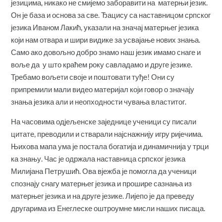
језицима, никако не смијемо заборавити на матерњи језик.
Он је база и основа за све. Ђацису са наставницом српског
језика Иваном Лакић, указали на значај матерњег језика
који нам отвара и шири видике за усвајање нових знања.
Само ако довољно добро знамо наш језик имамо снаге и
воље да у што краћем року савладамо и друге језике.
Требамо вољети своје и поштовати туђе! Они су
припремили мали видео материјал који говор о значају
знања језика али и неопходности чувања властитог.
На часовима одјељенске заједнице ученици су писали
цитате, преводили и стварали најснажнију игру ријечима.
Њихова мапа ума је постала богатија и динамичнија у трци
ка знању. Час је одржала наставница српског језика
Милијана Петрушић. Ова вјежба је помогла да ученици
спознају снагу матерњег језика и прошире сазнања из
матерњег језика и на друге језике. Лијепо је да преведу
другарима из Енеглеске оштроумне мисли наших писаца.