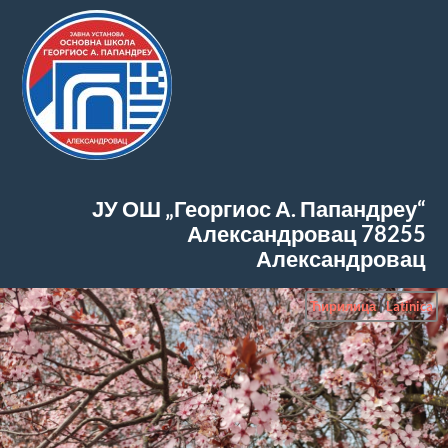
ЈУ ОШ „Георгиос А. Папандреу“
Александровац
78255
Александровац
Ћирилица
|
Latinica