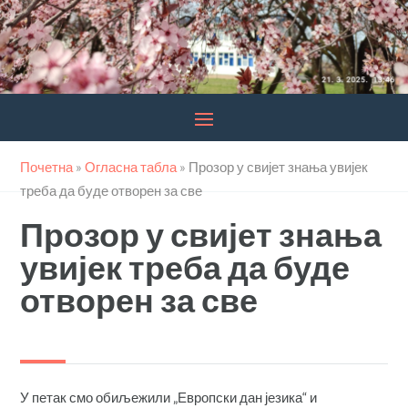
Почетна
»
Огласна табла
»
Прозор у свијет знања увијек
треба да буде отворен за све
Прозор у свијет знања
увијек треба да буде
отворен за све
У петак смо обиљежили „Европски дан језика“ и