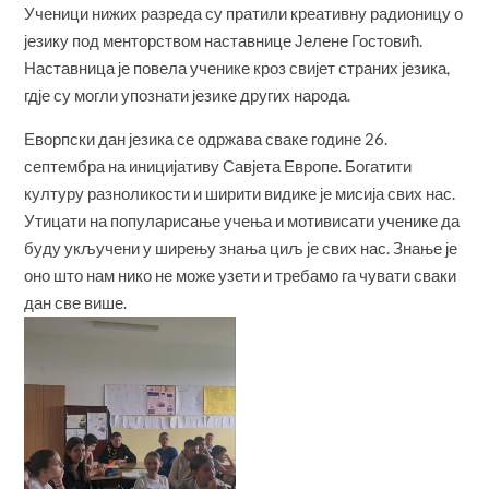
Ученици нижих разреда су пратили креативну радионицу о
језику под менторством наставнице Јелене Гостовић.
Наставница је повела ученике кроз свијет страних језика,
гдје су могли упознати језике других народа.
Еворпски дан језика се одржава сваке године 26.
септембра на иницијативу Савјета Европе. Богатити
културу разноликости и ширити видике је мисија свих нас.
Утицати на популарисање учења и мотивисати ученике да
буду укључени у ширењу знања циљ је свих нас. Знање је
оно што нам нико не може узети и требамо га чувати сваки
дан све више.