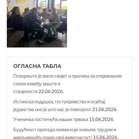
ОГЛАСНА ТАБЛА
Позориште је мали свијет и прилика за откривањем
спона између маште и
стварности
22.06.2026.
Истинска подршка, гостопримство и осјећај
јединства оно је што нас је повезало!
21.06.2026.
Ученичка постигнућа наших првака
15.06.2026.
Будућност припада онима који знањем, трудом и
марљивошћу граде свој животни пут!
15.06.2026.