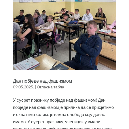
Дан побједе над фашизмом
09.05.2025.
|
Огласна табла
У сусрет празнику побједе над фашизмом! Дан
побједе над фашизмом је прилика да се присјетимо
и схватимо колико је важна слобода коју данас
имамо. У сусрет празнику, ученици су имали
прилику да послушају корисно предавање из наше