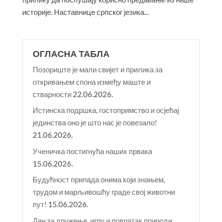
историје. Наставнице српског језика...
ОГЛАСНА ТАБЛА
Позориште је мали свијет и прилика за
откривањем спона између маште и
стварности
22.06.2026.
Истинска подршка, гостопримство и осјећај
јединства оно је што нас је повезало!
21.06.2026.
Ученичка постигнућа наших првака
15.06.2026.
Будућност припада онима који знањем,
трудом и марљивошћу граде свој животни
пут!
15.06.2026.
Дан за дружење, игру и повратак природи