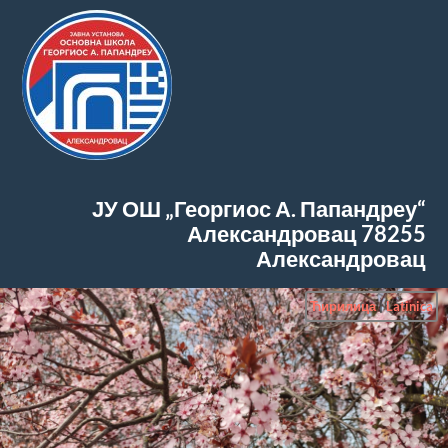
ЈУ ОШ „Георгиос А. Папандреу“
Александровац
78255
Александровац
Ћирилица
|
Latinica