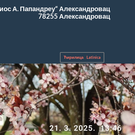
иос А. Папандреу“
Александровац
78255 Александровац
Ћирилица
|
Latinica