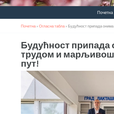
Почетна
Почетна
»
Огласна табла
»
Будућност припада онима 
Будућност припада 
трудом и марљивошћ
пут!