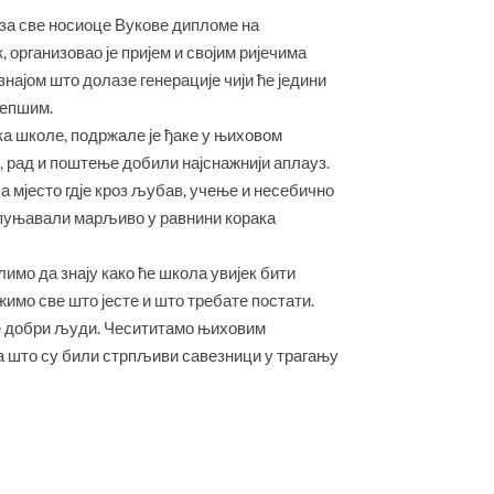
 за све носиоце Вукове дипломе на
 организовао је пријем и својим ријечима
најом што долазе генерације чији ће једини
љепшим.
а школе, подржале је ђаке у њиховом
д, рад и поштење добили најснажнији аплауз.
а мјесто гдје кроз љубав, учење и несебично
испуњавали марљиво у равнини корака
имо да знају како ће школа увијек бити
имо све што јесте и што требате постати.
те добри људи. Чесититамо њиховим
 што су били стрпљиви савезници у трагању