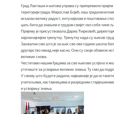
Град Лакташи и његова управа су припремили пријем
територији града. Мирослав Бојић, наш градоначелник,
исказао велику радост, ентузијазам и поштовање споз
циљ бити да знањем и трудом свијет око себе чине 
Пријему је присуствовала Дариа Ћирковић, директорк
најзначајнијем тренутку. Тренутку када су њихов тру
Захвални смо што је за њих све ове године школа бил
другарство никад није касно. Они су своје обавезе 
великих снова.
Честитамо нашим ђацима за све њихове успјехе и жел
уточиште за усвајање великих знања. Ту смо да подрж
У свему што будете радили, најважније је да остане
учитељима, наставницима и разредним старјешинама
и усвајању знања.