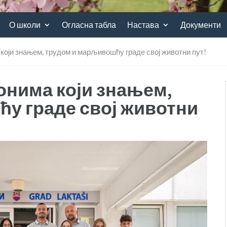
О школи
Огласна табла
Настава
Документи
који знањем, трудом и марљивошћу граде свој животни пут!
онима који знањем,
у граде свој животни