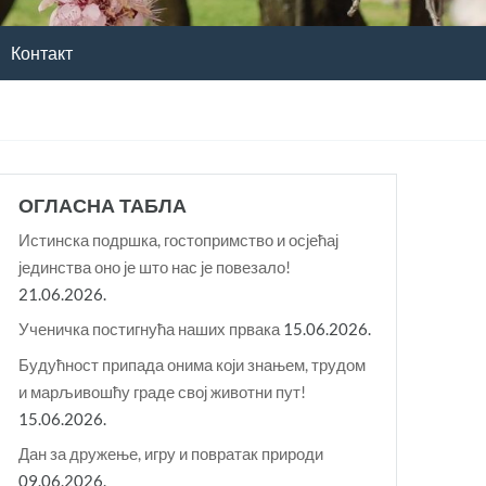
Контакт
ОГЛАСНА ТАБЛА
Истинска подршка, гостопримство и осјећај
јединства оно је што нас је повезало!
21.06.2026.
Ученичка постигнућа наших првака
15.06.2026.
Будућност припада онима који знањем, трудом
и марљивошћу граде свој животни пут!
15.06.2026.
Дан за дружење, игру и повратак природи
09.06.2026.