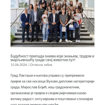
Будућност припада онима који знањем, трудом и
марљивошћу граде свој животни пут!
15.06.2026.
|
Огласна табла
Град Лакташи и његова управа су припремили
пријем за све носиоце Вукове дипломе натериторији
града. Мирослав Бојић, наш градоначелник,
организовао је пријем и својим ријечимаисказао
велику радост, ентузијазам и поштовање спознајом
што долазе генерације чији ће...