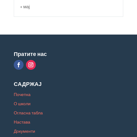
« мај
Пратите нас
САДРЖАЈ
Почетна
О школи
Огласна табла
Настава
Документи