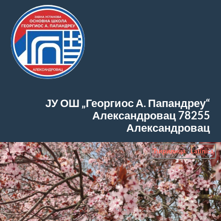
ЈУ ОШ „Георгиос А. Папандреу“
Александровац
78255
Александровац
Ћирилица
|
Latinica