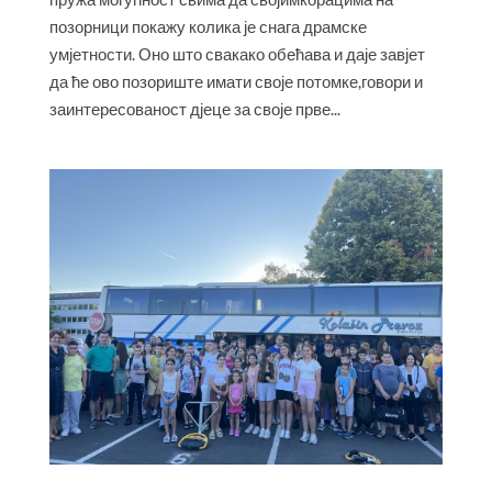
позорници покажу колика је снага драмске
умјетности. Оно што свакако обећава и даје завјет
да ће ово позориште имати своје потомке,говори и
заинтересованост дјеце за своје прве...