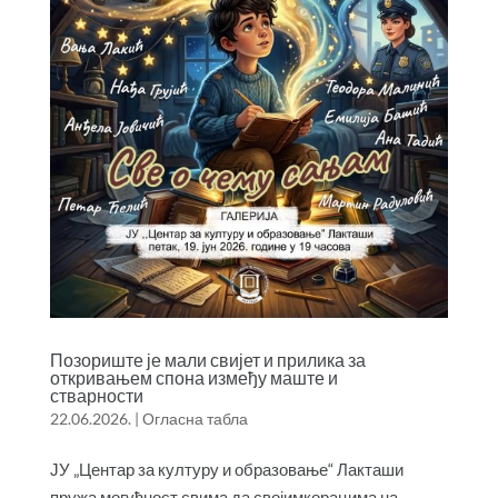
Позориште је мали свијет и прилика за
откривањем спона између маште и
стварности
22.06.2026.
|
Огласна табла
ЈУ „Центар за културу и образовање“ Лакташи
пружа могућност свима да својимкорацима на