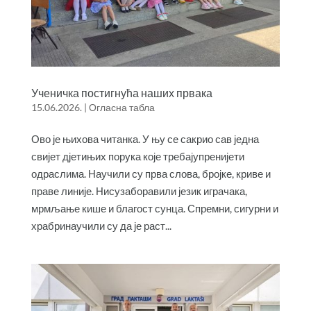
Ученичка постигнућа наших првака
15.06.2026.
|
Огласна табла
Ово је њихова читанка. У њу се сакрио сав једна
свијет дјетињих порука које требајупренијети
одраслима. Научили су прва слова, бројке, криве и
праве линије. Нисузаборавили језик играчака,
мрмљање кише и благост сунца. Спремни, сигурни и
храбринаучили су да је раст...