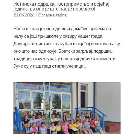
Истинска подршка, гостопримство и осјећај
јединства оно је што нас је повезало!
21.06.2026.
|
Огласна табла
Наша школа је овогодишњи домаћин пријема на
челу са још три школе у оквиру нашег града
Другарство, истинска љубав и осјећај поштовања су
оно што нас одликује. Братски загрљај, подршка,
традиција и култура су наши заједнички елементи.
Јуче су у наш град стигли ученици...