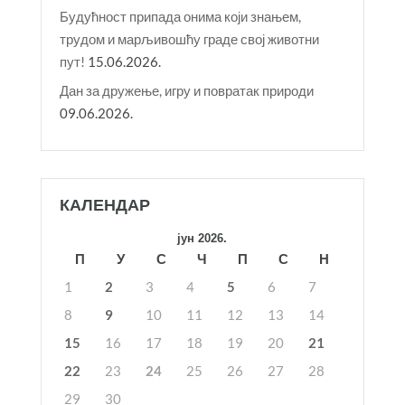
Будућност припада онима који знањем,
трудом и марљивошћу граде свој животни
пут!
15.06.2026.
Дан за дружење, игру и повратак природи
09.06.2026.
КАЛЕНДАР
јун 2026.
П
У
С
Ч
П
С
Н
1
2
3
4
5
6
7
8
9
10
11
12
13
14
15
16
17
18
19
20
21
22
23
24
25
26
27
28
29
30