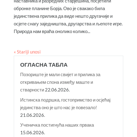
наставника и разредних старјешина, посјетили
обронке планине Борја. Ово је свакако била
јединствена прилика да виде нешто другачије и
осјете снагу заједништва, другарства и љепоте игре.
Природа нам враћа онолико колико...
« Stariji unosi
ОГЛАСНА ТАБЛА
Позориште је мали свијет и прилика за
откривањем спона између маште и
стварности
22.06.2026.
Истинска подршка, гостопримство и осјећај
јединства оно је што нас је повезало!
21.06.2026.
Ученичка постигнућа наших првака
15.06.2026.