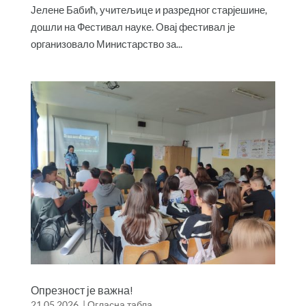
Јелене Бабић, учитељице и разредног старјешине,
дошли на Фестивал науке. Овај фестивал је
организовало Министарство за...
Опрезност је важна!
21.05.2026.
|
Огласна табла