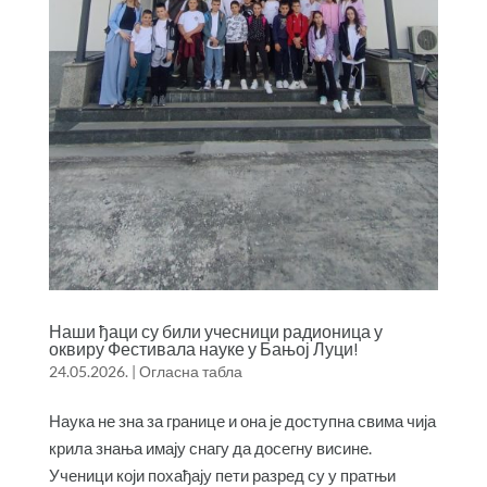
Наши ђаци су били учесници радионица у
оквиру Фестивала науке у Бањој Луци!
24.05.2026.
|
Огласна табла
Наука не зна за границе и она је доступна свима чија
крила знања имају снагу да досегну висине.
Ученици који похађају пети разред су у пратњи