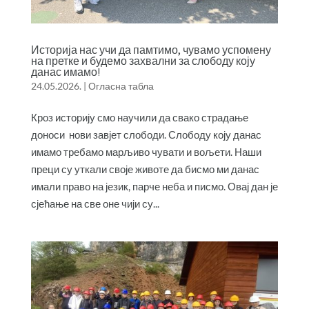
Историја нас учи да памтимо, чувамо успомену
на претке и будемо захвални за слободу коју
данас имамо!
24.05.2026.
|
Огласна табла
Кроз историју смо научили да свако страдање
доноси нови завјет слободи. Слободу коју данас
имамо требамо марљиво чувати и вољети. Наши
преци су уткали своје животе да бисмо ми данас
имали право на језик, парче неба и писмо. Овај дан је
сјећање на све оне чији су...