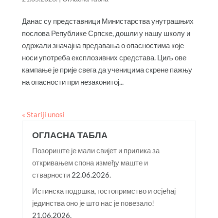
Данас су представници Министарства унутрашњих
послова Републике Српске, дошли у нашу школу и
одржали значајна предавања о опасностима које
носи употреба експлозивних средстава. Циљ ове
кампање је прије свега да ученицима скрене пажњу
на опасности при незаконитој...
« Stariji unosi
ОГЛАСНА ТАБЛА
Позориште је мали свијет и прилика за
откривањем спона између маште и
стварности
22.06.2026.
Истинска подршка, гостопримство и осјећај
јединства оно је што нас је повезало!
21.06.2026.