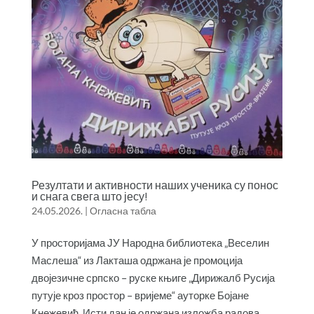
Резултати и активности наших ученика су понос
и снага свега што јесу!
24.05.2026.
|
Огласна табла
У просторијама ЈУ Народна библиотека „Веселин
Маслеша“ из Лакташа одржана је промоција
двојезичне српско – руске књиге „Дирижалб Русија
путује кроз простор – вријеме“ ауторке Бојане
Кнежевић. Исти дан је одржана изложба радова