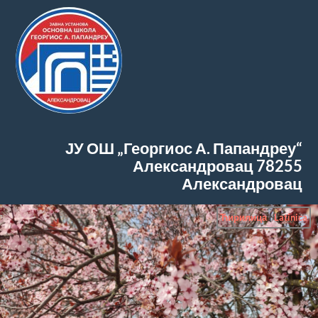
ЈУ ОШ „Георгиос А. Папандреу“
Александровац
78255
Александровац
Ћирилица
|
Latinica