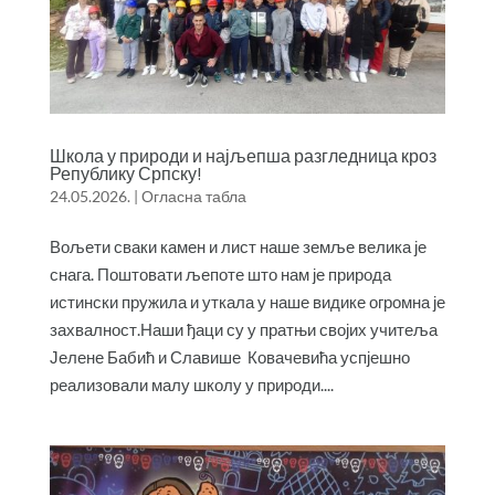
Школа у природи и најљепша разгледница кроз
Републику Српску!
24.05.2026.
|
Огласна табла
Вољети сваки камен и лист наше земље велика је
снага. Поштовати љепоте што нам је природа
истински пружила и уткала у наше видике огромна је
захвалност.Наши ђаци су у пратњи својих учитеља
Јелене Бабић и Славише Ковачевића успјешно
реализовали малу школу у природи....