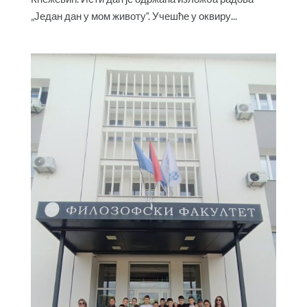
„Један дан у мом животу“. Учешће у оквиру...