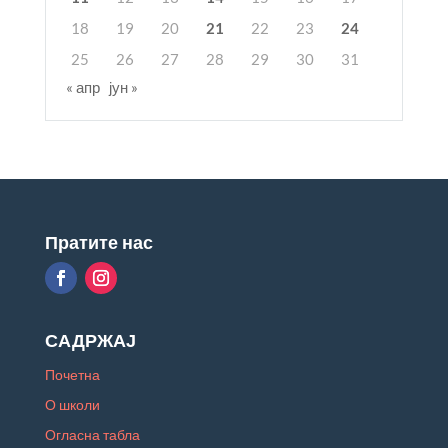
18
19
20
21
22
23
24
25
26
27
28
29
30
31
« апр
јун »
Пратите нас
САДРЖАЈ
Почетна
О школи
Огласна табла