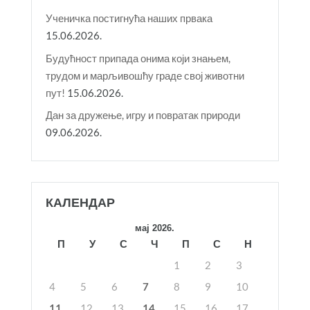
Ученичка постигнућа наших првака
15.06.2026.
Будућност припада онима који знањем,
трудом и марљивошћу граде свој животни
пут!
15.06.2026.
Дан за дружење, игру и повратак природи
09.06.2026.
КАЛЕНДАР
мај 2026.
П
У
С
Ч
П
С
Н
1
2
3
4
5
6
7
8
9
10
11
12
13
14
15
16
17