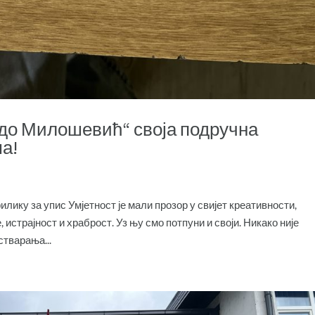
адо Милошевић“ своја подручна
а!
илику за упис Умјетност је мали прозор у свијет креативности,
страјност и храброст. Уз њу смо потпуни и своји. Никако није
стварања...