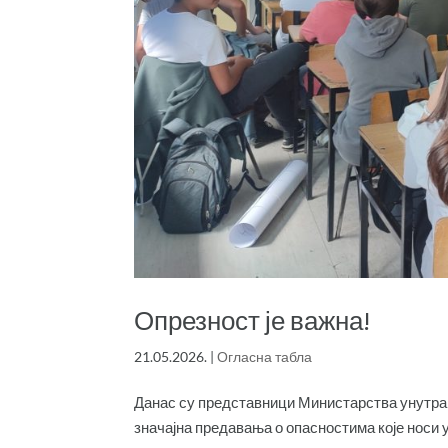
Опрезност је важна!
21.05.2026.
|
Огласна табла
Данас су представници Министарства унутр
значајна предавања о опасностима које носи 