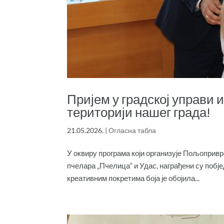
Пријем у градској управи
територији нашег града!
21.05.2026.
|
Огласна табла
У оквиру програма који организује Пољопри
пчелара „Пчелица“ и Удас, награђени су поб
креативним покретима боја је обојила...