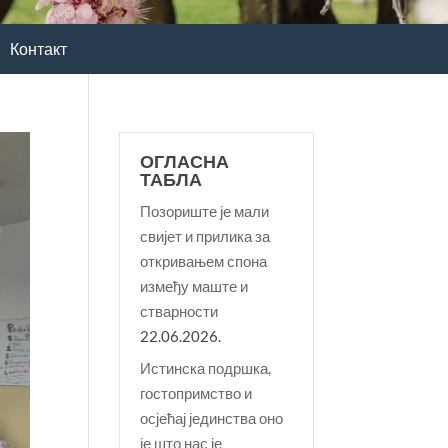
Контакт
ОГЛАСНА
ТАБЛА
Позориште је мали
свијет и прилика за
откривањем спона
између маште и
стварности
22.06.2026.
Истинска подршка,
гостопримство и
осјећај јединства оно
је што нас је