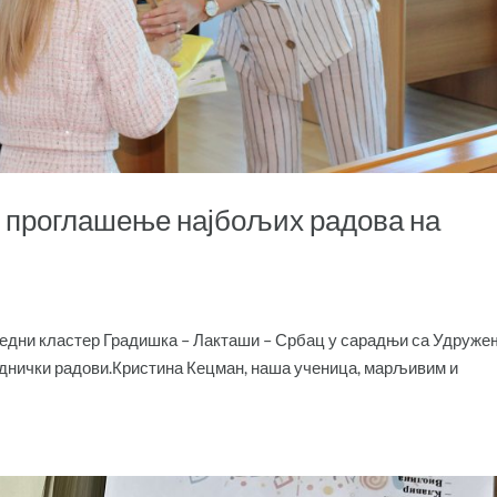
 и проглашење најбољих радова на
вредни кластер Градишка – Лакташи – Србац у сарадњи са Удруж
једнички радови.Кристина Кецман, наша ученица, марљивим и