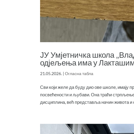
ЈУ Умјетничка школа „Вл
одјељења има у Лакташим
21.05.2026.
|
Огласна табла
Сви који желе да буду дио ове школе, имају пр
посвећености и љубави. Она траћи стрпљење, и
дисциплина, већ представља начин живота и 