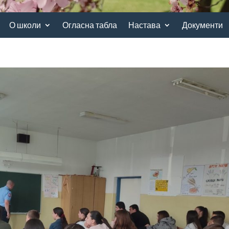
О школи
Огласна табла
Настава
Документи