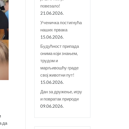
повезало!
21.06.2026.
Ученичка постигнућа
наших првака
15.06.2026.
Будућност припада
онима који знањем,
трудом и
марљивошћу граде
свој животни пут!
15.06.2026.
Дан за дружење, игру
и повратак природи
09.06.2026.
и
а да