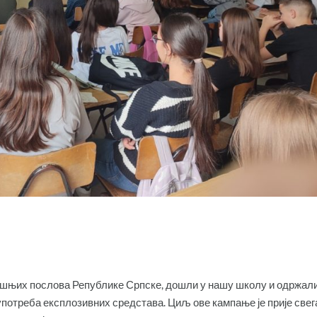
ашњих послова Републике Српске, дошли у нашу школу и одржал
употреба експлозивних средстава. Циљ ове кампање је прије свег