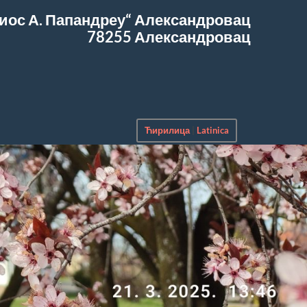
иос А. Папандреу“
Александровац
78255 Александровац
Ћирилица
|
Latinica