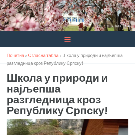
Почетна
»
Огласна табла
»
Школа у природи и најљепша
разгледница кроз Републику Српску!
Школа у природи и
најљепша
разгледница кроз
Републику Српску!