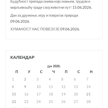
Будућност припада онима који знањем, трудом и
марљивошћу граде свој животни пут!
15.06.2026.
Дан за дружење, игру и повратак природи
09.06.2026.
ХУМАНОСТ НАС ПОВЕЗУЈЕ
09.06.2026.
КАЛЕНДАР
јун 2026.
П
У
С
Ч
П
С
Н
1
2
3
4
5
6
7
8
9
10
11
12
13
14
15
16
17
18
19
20
21
22
23
24
25
26
27
28