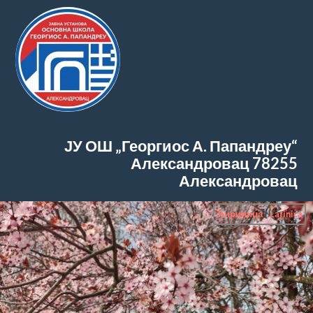
ЈУ ОШ „Георгиос А. Папандреу“
Александровац
78255
Александровац
Ћирилица
|
Latinica