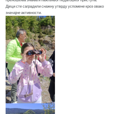
Дјеци сте саградили снажну утврду успомене кроз овако
значајне активности.