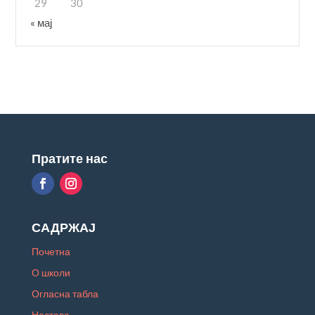
29
30
« мај
Пратите нас
САДРЖАЈ
Почетна
О школи
Огласна табла
Настава