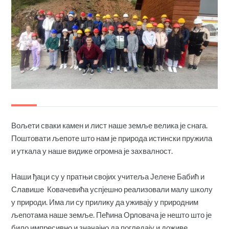
Вољети сваки камен и лист наше земље велика је снага.
Поштовати љепоте што нам је природа истински пружила
и уткала у наше видике огромна је захвалност.
Наши ђаци су у пратњи својих учитеља Јелене Бабић и
Славише Ковачевића успјешно реализовали малу школу
у природи. Има ли су прилику да уживају у природним
љепотама наше земље. Пећина Орловача је нешто што је
било импресивно и значајно да погледају и доживе.