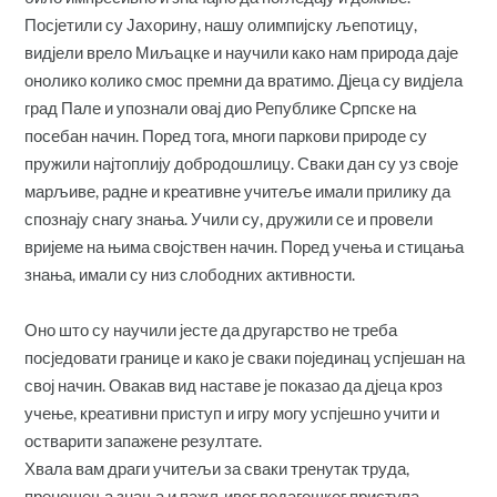
Посјетили су Јахорину, нашу олимпијску љепотицу,
видјели врело Миљацке и научили како нам природа даје
онолико колико смос премни да вратимо. Дјеца су видјела
град Пале и упознали овај дио Републике Српске на
посебан начин. Поред тога, многи паркови природе су
пружили најтоплију добродошлицу. Сваки дан су уз своје
марљиве, радне и креативне учитеље имали прилику да
спознају снагу знања. Учили су, дружили се и провели
вријеме на њима својствен начин. Поред учења и стицања
знања, имали су низ слободних активности.
Оно што су научили јесте да другарство не треба
посједовати границе и како је сваки појединац успјешан на
свој начин. Овакав вид наставе је показао да дјеца кроз
учење, креативни приступ и игру могу успјешно учити и
остварити запажене резултате.
Хвала вам драги учитељи за сваки тренутак труда,
преношења знања и пажљивог педагошког приступа.