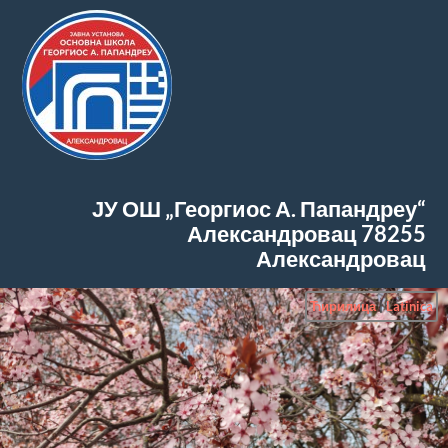
ЈУ ОШ „Георгиос А. Папандреу“
Александровац
78255
Александровац
Ћирилица
|
Latinica