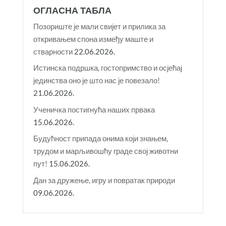
ОГЛАСНА ТАБЛА
Позориште је мали свијет и прилика за
откривањем спона између маште и
стварности
22.06.2026.
Истинска подршка, гостопримство и осјећај
јединства оно је што нас је повезало!
21.06.2026.
Ученичка постигнућа наших првака
15.06.2026.
Будућност припада онима који знањем,
трудом и марљивошћу граде свој животни
пут!
15.06.2026.
Дан за дружење, игру и повратак природи
09.06.2026.