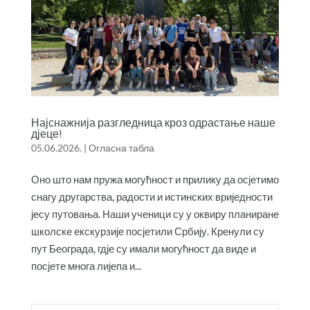
Најснажнија разгледница кроз одрастање наше
дјеце!
05.06.2026.
|
Огласна табла
Оно што нам пружа могућност и прилику да осјетимо
снагу другарства, радости и истинских вриједности
јесу путовања. Наши ученици су у оквиру планиране
школске екскурзије посјетили Србију. Кренули су
пут Београда, гдје су имали могућност да виде и
посјете многа лијепа и...