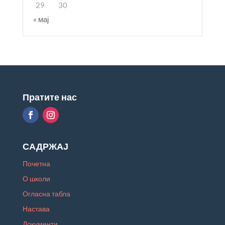
29
30
« мај
Пратите нас
САДРЖАЈ
Почетна
О школи
Огласна табла
Настава
Документи