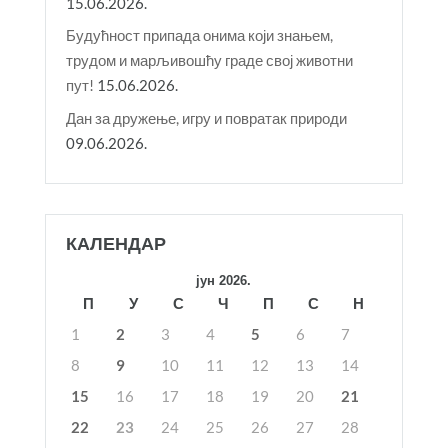
15.06.2026.
Будућност припада онима који знањем,
трудом и марљивошћу граде свој животни
пут!
15.06.2026.
Дан за дружење, игру и повратак природи
09.06.2026.
КАЛЕНДАР
јун 2026.
П
У
С
Ч
П
С
Н
1
2
3
4
5
6
7
8
9
10
11
12
13
14
15
16
17
18
19
20
21
22
23
24
25
26
27
28