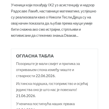
Ученици који похађају IX2 уз асистенцију и надзор
Радосаве Лакић, наставнице математике, успјешно
су реализовали квиз о Николи Тесли.Дјеца су на
овај начин показала да љубав према науци умије
бити снажна ако смо истрајни, стрпљиви и
мотивисани да стекенмо знања.Овакав...
ОГЛАСНА ТАБЛА
Позориште је мали свијет и прилика за
откривањем спона између маште и
стварности
22.06.2026.
Истинска подршка, гостопримство и осјећај
јединства оно је што нас је повезало!
21.06.2026.
Ученичка постигнућа наших првака