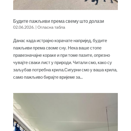
Будите пажљиви према свему што долази
02.06.2026.
|
Огласна табла
Данас када истрајно корачате напријед, будите
пажљиви према своме сну. Нека ваше стопе
правезначајне кораке и при томе пазите, опрезно
чувајте сваки лист у природи. Читали смо, како су
заљубав потребна крила.Сигурни смо у ваша крила,
само пажљиво бирајте вријеме за...