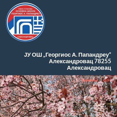
ЈУ ОШ „Георгиос А. Папандреу“
Александровац
78255
Александровац
Ћирилица
|
Latinica