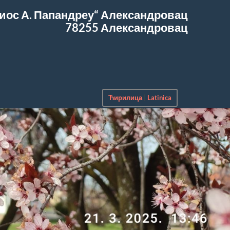
иос А. Папандреу“
Александровац
78255 Александровац
Ћирилица
|
Latinica