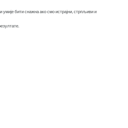
и умије бити снажна ако смо истрајни, стрпљиви и
резултате.