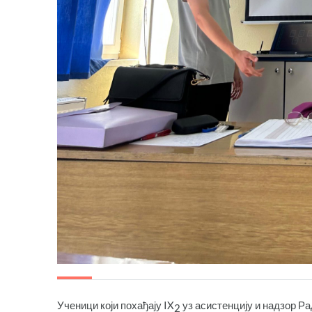
Ученици који похађају IX
уз асистенцију и надзор Р
2