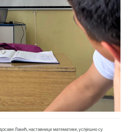
адосаве Лакић, наставнице математике, успјешно су