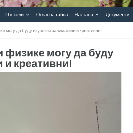
О школи
Огласна табла
Настава
Документи
ке могу да буду изузетно занимљиви и креативни!
 физике могу да буду
 и креативни!