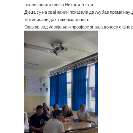
реализовали квиз о Николи Тесли.
Дјеца су на овај начин показала да љубав према науц
мотивисани да стекенмо знања.
Овакав вид усвајања и провјере знања доноси сјајне 