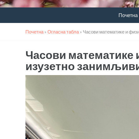
Почетна
Почетна
»
Огласна табла
»
Часови математике и физи
Часови математике и
изузетно занимљиви