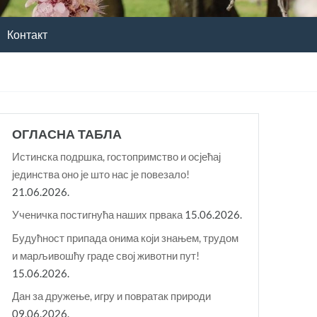
Контакт
ОГЛАСНА ТАБЛА
Истинска подршка, гостопримство и осјећај
јединства оно је што нас је повезало!
21.06.2026.
Ученичка постигнућа наших првака
15.06.2026.
Будућност припада онима који знањем, трудом
и марљивошћу граде свој животни пут!
15.06.2026.
Дан за дружење, игру и повратак природи
09.06.2026.