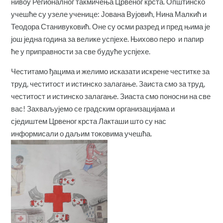
нивоу Регионалног такмичења Црвеног крста. Општинско
учешће су узеле ученице: Јована Вујовић, Нина Малкић и
Теодора Станивуковић. Оне су осми разред и пред њима је
још једна година за велике успјехе. Њихово перо и папир
ће у приправности за све будуће успјехе.
Честитамо ђацима и желимо исказати искрене честитке за
труд, честитост и истинско залагање. Заиста смо за труд,
честитост и истинско залагање. Зиаста смо поносни на све
вас! Захваљујемо се градским организацијама и
сједиштем Црвеног крста Лакташи што су нас
информисали о даљим токовима учешћа.