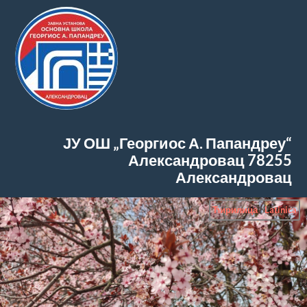
ЈУ ОШ „Георгиос А. Папандреу“
Александровац
78255
Александровац
Ћирилица
|
Latinica