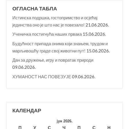
ОГЛАСНА ТАБЛА
Истинска подршка, гостопримство и осјећај
јединства оно је што нас је повезало!
21.06.2026.
Ученичка постигнућа наших првака
15.06.2026.
Будућност припада онима који знањем, трудом и
марљивошћу граде свој животни пут!
15.06.2026.
Дан за дружење, игру и повратак природи
09.06.2026.
ХУМАНОСТ НАС ПОВЕЗУЈЕ
09.06.2026.
КАЛЕНДАР
јун 2026.
П
У
С
Ч
П
С
Н