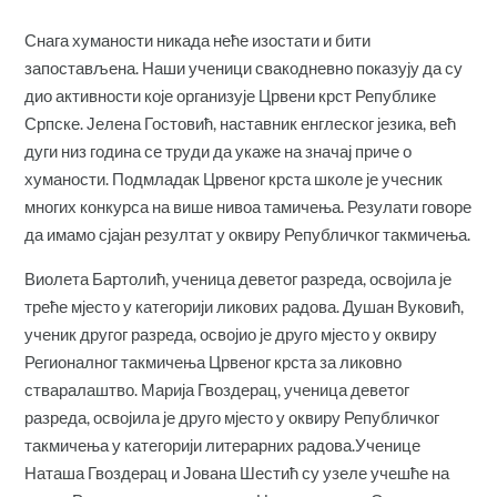
Снага хуманости никада неће изостати и бити
запостављена. Наши ученици свакодневно показују да су
дио активности које организује Црвени крст Републике
Српске. Јелена Гостовић, наставник енглеског језика, већ
дуги низ година се труди да укаже на значај приче о
хуманости. Подмладак Црвеног крста школе је учесник
многих конкурса на више нивоа тамичења. Резулати говоре
да имамо сјајан резултат у оквиру Републичког такмичења.
Виолета Бартолић, ученица деветог разреда, освојила је
треће мјесто у категорији ликових радова. Душан Вуковић,
ученик другог разреда, освојио је друго мјесто у оквиру
Регионалног такмичења Црвеног крста за ликовно
стваралаштво. Марија Гвоздерац, ученица деветог
разреда, освојила је друго мјесто у оквиру Републичког
такмичења у категорији литерарних радова.Ученице
Наташа Гвоздерац и Јована Шестић су узеле учешће на