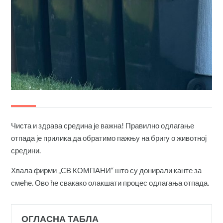
Чиста и здрава средина је важна! Правилно одлагање
отпада је прилика да обратимо пажњу на бригу о животној
средини.
Хвала фирми „СВ КОМПАНИ“ што су донирали канте за
смеће. Ово ће свакако олакшати процес одлагања отпада.
ОГЛАСНА ТАБЛА