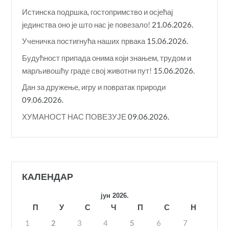
Истинска подршка, гостопримство и осјећај
јединства оно је што нас је повезало!
21.06.2026.
Ученичка постигнућа наших првака
15.06.2026.
Будућност припада онима који знањем, трудом и
марљивошћу граде свој животни пут!
15.06.2026.
Дан за дружење, игру и повратак природи
09.06.2026.
ХУМАНОСТ НАС ПОВЕЗУЈЕ
09.06.2026.
КАЛЕНДАР
јун 2026.
П
У
С
Ч
П
С
Н
1
2
3
4
5
6
7