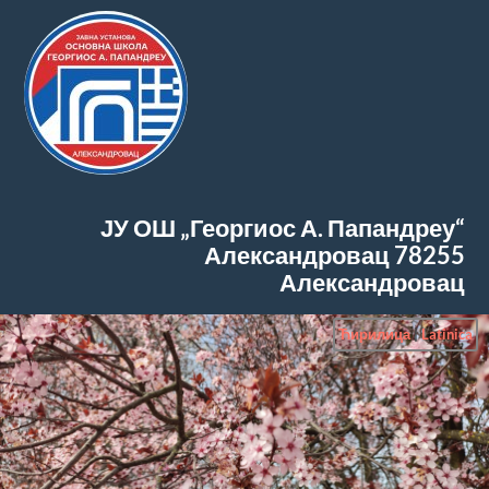
ЈУ ОШ „Георгиос А. Папандреу“
Александровац
78255
Александровац
Ћирилица
|
Latinica