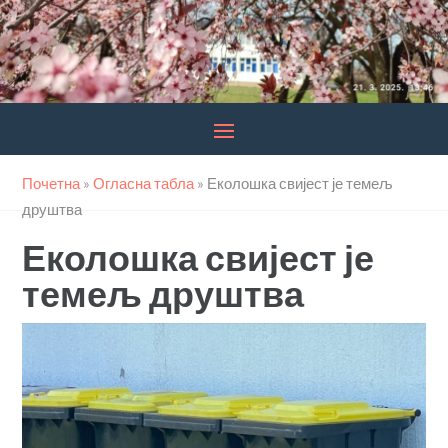
Почетна
»
Огласна табла
»
Еколошка свијест је темељ
друштва
Еколошка свијест је
темељ друштва