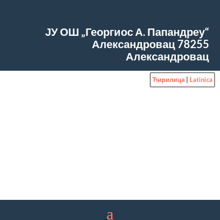
ЈУ ОШ „Георгиос А. Папандреу“
Александровац
78255
Александровац
Ћирилица
|
Latinica