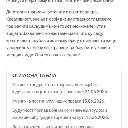
окренути леђа свему што нас тишти и чини анксиозним.
Дигитални траг може оставити и позитиван траг.
Креативност, знање и своју визију стварности можемо
подијелити са људима који то истински желе чути и
видјети. Захвални смо наставницама што су своју
креативност, љубав и истинску бригу о сигурности дјеце
усмјериле у смјеру чије границе требају бити у корист
младих људи. Они су наше огледало!
ОГЛАСНА ТАБЛА
Истинска подршка, гостопримство и осјећај
јединства оно је што нас је повезало!
21.06.2026.
Ученичка постигнућа наших првака
15.06.2026.
Будућност припада онима који знањем, трудом и
марљивошћу граде свој животни пут!
15.06.2026.
Дан за дружење, игру и повратак природи