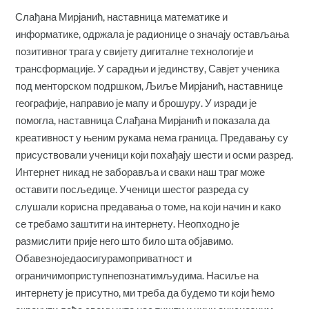
Слађана Мирјанић, наставница математике и
информатике, одржала је радионице о значају остављања
позитивног трага у свијету дигиталне технологије и
трансформације. У сарадњи и јединству, Савјет ученика
под менторском подршком, Љиље Мирјанић, наставнице
географије, направио је мапу и брошуру. У изради је
помогла, наставница Слађана Мирјанић и показала да
креативност у њеним рукама нема граница. Предавању су
присуствовали ученици који похађају шести и осми разред.
Интернет никад не заборавља и сваки наш траг може
оставити посљедице. Ученици шестог разреда су
слушали корисна предавања о томе, на који начин и како
се требамо заштити на интернету. Неопходно је
размислити прије него што било шта објавимо.
Обавезноједаосигурамоприватност и
ограничимоприступнепознатимљудима. Насиље на
интернету је присутно, ми треба да будемо ти који ћемо