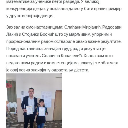
математике за ученике петог разреда. У великој
конкуренцији дјеца су показала да могу бити прави примјер
у друштвеној заједници.
Захвални смо наставницама: Слађани Мирјанић, Радосави
Лакић и Стојанки Боснић што су марљивим, упорним и
професионалним радом оствариле овако важне резултате.
Поред наставница, значајан труд, рад и резултат је
показао и учитељ Славиша Ковачевић. Хвала вам што
педагошким радом и компетенцијама показујете због чега
је овај позив значајан у одрастању дјетета.