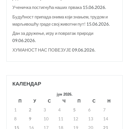
Ученичка постигнућа наших првака
15.06.2026.
Будућност припада онима који знањем, трудом и
марљивошћу граде свој животни пут!
15.06.2026.
Дан за дружење, игру и повратак природи
09.06.2026.
ХУМАНОСТ НАС ПОВЕЗУЈЕ
09.06.2026.
КАЛЕНДАР
јун 2026.
П
У
С
Ч
П
С
Н
1
2
3
4
5
6
7
8
9
10
11
12
13
14
15
16
17
18
19
20
21