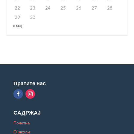
22
23
24
25
26
27
28
29
30
« мај
Пратите нас
САДРЖАЈ
Почетна
О школи