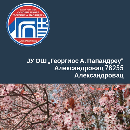
ЈУ ОШ „Георгиос А. Папандреу“
Александровац
78255
Александровац
Ћирилица
|
Latinica