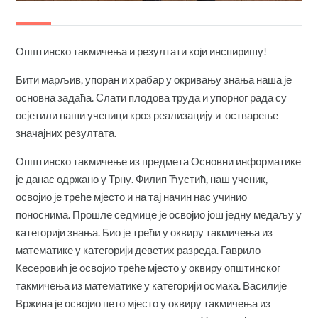
Општинско такмичења и резултати који инспиришу!
Бити марљив, упоран и храбар у окривању знања наша је
основна задаћа. Слати плодова труда и упорног рада су
осјетили наши ученици кроз реализацију и остварење
значајних резултата.
Општинско такмичење из предмета Основни информатике
је данас одржано у Трну. Филип Ћустић, наш ученик,
освојио је треће мјесто и на тај начин нас учинио
поноснима. Прошле седмице је освојио још једну медаљу у
категорији знања. Био је трећи у оквиру такмичења из
математике у категорији деветих разреда. Гаврило
Кесеровић је освојио треће мјесто у оквиру општинског
такмичења из математике у категорији осмака. Василије
Вржина је освојио пето мјесто у оквиру такмичења из