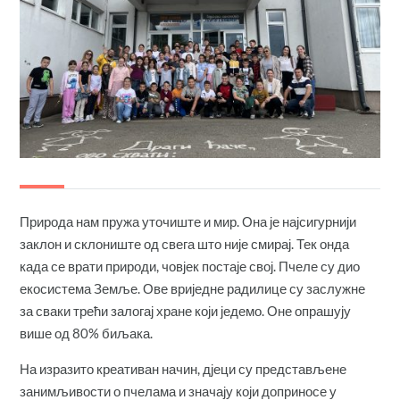
Природа нам пружа уточиште и мир. Она је најсигурнији
заклон и склониште од свега што није смирај. Тек онда
када се врати природи, човјек постаје свој. Пчеле су дио
екосистема Земље. Ове вриједне радилице су заслужне
за сваки трећи залогај хране који једемо. Оне опрашују
више од 80% биљака.
На изразито креативан начин, дјеци су представљене
занимљивости о пчелама и значају који доприносе у