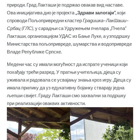
природи. Град Лакташи је подржао овакав вид наставе.
Ова иницијатива дио је пројекта
„Здрави залогаји“
,
који
спроводи Пољопривредни кластер
Градишка–Лакташи–
Србац (ГЛС)
, у сарадњи са Удружењем пчелара „Пчела“
Лакташи, организацијом УДАС из Бање Луке, а узподршку
Министарства пољопривреде, шумарства и водопривреде
Владе Републике Српске.
Медени час су имали могућност да испрате ученици који
похађају трећи разред. У пратњи учитељица, дјеца су
уживала и радовала се усвајању знања кроз игру. Дјеца су
имала прилику да уз едукативну бојанку стварају једна
љепши свијет. Граду Лакташи смо захвални за подршку
при реализацији оваквих активности.