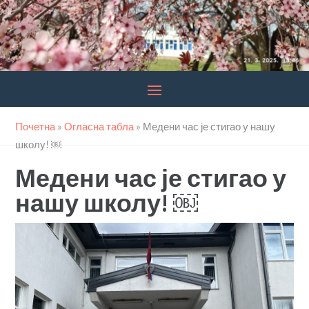
Почетна
»
Огласна табла
»
Медени час је стигао у нашу
школу! ￼
Медени час је стигао у
нашу школу! ￼