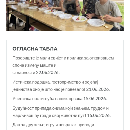
ОГЛАСНА ТАБЛА
Позориште је мали свијет и прилика за откривањем
спона између маште и
стварности
22.06.2026.
Истинска подршка, гостопримство и осјећај
јединства оно је што нас је повезало!
21.06.2026.
Ученичка постигнућа наших првака
15.06.2026.
Будућност припада онима који знањем, трудом и
марљивошћу граде свој животни пут!
15.06.2026.
Дан за дружење, игру и повратак природи