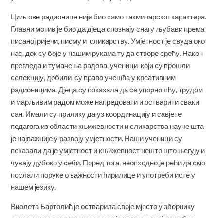
Циљ ове радионице није био само такмичарског карактера.
Главни мотив је био да дјеца спознају снагу љубави према
писаној ријечи, писму и сликарству. Умјетност је свуда око
нас, док су боје у нашим рукама ту да створе срећу. Након
прегледа и тумачења радова, ученици који су прошли
селекцију, добили су право учешћа у креативним
радионицима. Дјеца су показала да се упорношћу, трудом
и марљивим радом може напредовати и остварити сваки
сан. Имали су прилику да уз коoрдинацију и савјете
педагога из области књижевности и сликарства науче шта
је најважније у развоју умјетности. Наши ученици су
показали да је умјетност и књижевност нешто што његују и
чувају дубоко у себи. Поред тога, неопходно је рећи да смо
послали поруке о важности ћирилице и употреби исте у
нашем језику.
Виолета Бартолић је остварила своје мјесто у зборнику