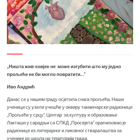
„Ништа жив човјек не може изгубити што му једно
прољеће не би могло повратити…“
Иво Андрић
Данас се у нашем граду осјетила снага прољећа. Наши
ученици су узели учешће у оквиру такмичарске радионице
„Прољеће у срцу“. Центар за културу и образовање
Лакташи у сарадњи са СПКД „Просвјета“ орагнизовао је
радионице из литерарног и ликовног стваралаштва за
ученике из школа на територији града.