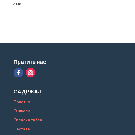
« мај
Пратите нас
САДРЖАЈ
Почетна
О школи
Огласна табла
Настава