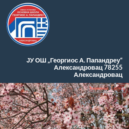
ЈУ ОШ „Георгиос А. Папандреу“
Александровац
78255
Александровац
Ћирилица
|
Latinica