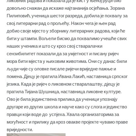
ликовних радова
и показала да је кист у њеној руци био
довољно снажан да искаже најтананија осјећања. Зорана
Пилиповић, ученица шестог разреда, добила је похвалу за
свој литерарни рад о прољећу. Након чега је њен рад
добио своје мјесто у зборнику литерарних радова, који ће
бити у штампи. Вољели бисмо да похвалимо учешће свих
наших ученика и што су кроз свој стваралачки
сензибилитет показали да за умјетност и писану ријеч
мора бити мјеста у њиховим животима. Они су данас били
људи чије су оловке писале ријечи вриједне пажње и
помена. Дјецу је пратила Ивана Лакић, наставница српског
језика. Када је ријеч о ликовном стваралаштву, дјецу је
пратила Тијана Шушница, наставница ликовне културе.
Ово је била јединствена прилика да ученици упознају
другаре из других школа и науче како су слога и јединство
правци који воде до успјеха. Хвала организаторима за
могућност и прилику да кроз овакве пројекте чувамо праве
вриједности.