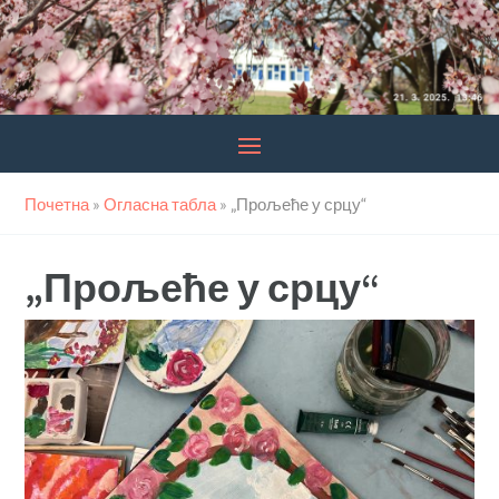
Почетна
»
Огласна табла
»
„Прољеће у срцу“
„Прољеће у срцу“