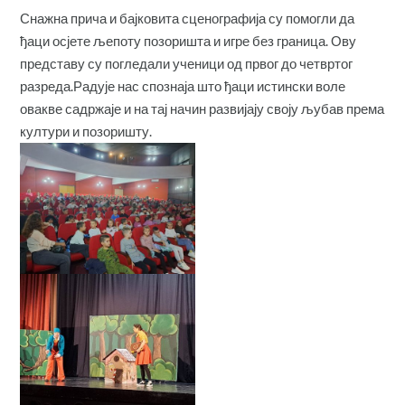
Снажна прича и бајковита сценографија су помогли да
ђаци осјете љепоту позоришта и игре без граница. Ову
представу су погледали ученици од првог до четвртог
разреда.Радује нас спознаја што ђаци истински воле
овакве садржаје и на тај начин развијају своју љубав према
култури и позоришту.