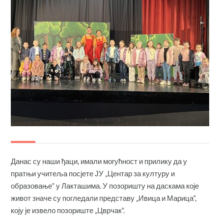
Данас су наши ђаци, имали могућност и прилику да у
пратњи учитеља посјете ЈУ „Центар за културу и
образовање“ у Лакташима. У позоришту на даскама које
живот значе су погледали представу „Ивица и Марица“,
коју је извело позориште „Цврчак“.