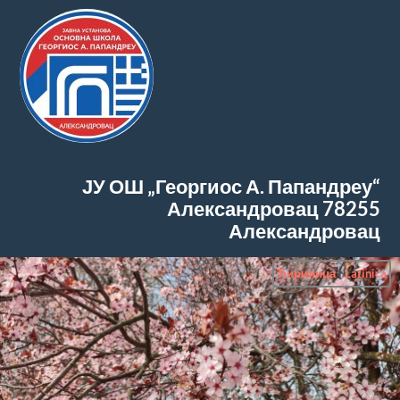
ЈУ ОШ „Георгиос А. Папандреу“
Александровац
78255
Александровац
Ћирилица
|
Latinica