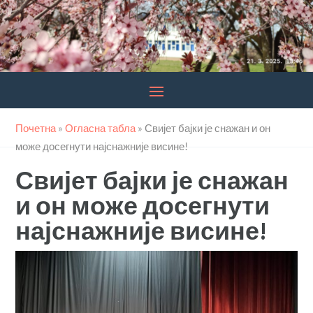
Почетна
»
Огласна табла
»
Свијет бајки је снажан и он
може досегнути најснажније висине!
Свијет бајки је снажан
и он може досегнути
најснажније висине!