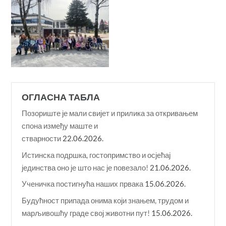
ОГЛАСНА ТАБЛА
Позориште је мали свијет и прилика за откривањем
спона између маште и
стварности
22.06.2026.
Истинска подршка, гостопримство и осјећај
јединства оно је што нас је повезало!
21.06.2026.
Ученичка постигнућа наших првака
15.06.2026.
Будућност припада онима који знањем, трудом и
марљивошћу граде свој животни пут!
15.06.2026.