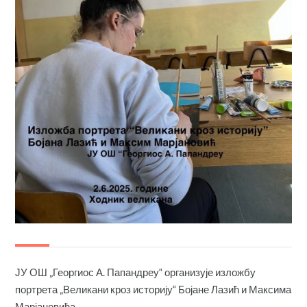
ЈУ ОШ „Георгиос А. Папандреу“ организује изложбу
портрета „Великани кроз историју“ Бојане Лазић и Максима
Марјановића.