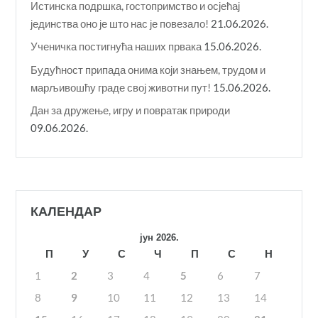
Истинска подршка, гостопримство и осјећај
јединства оно је што нас је повезало!
21.06.2026.
Ученичка постигнућа наших првака
15.06.2026.
Будућност припада онима који знањем, трудом и
марљивошћу граде свој животни пут!
15.06.2026.
Дан за дружење, игру и повратак природи
09.06.2026.
КАЛЕНДАР
јун 2026.
П
У
С
Ч
П
С
Н
1
2
3
4
5
6
7
8
9
10
11
12
13
14