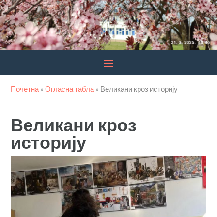
Почетна
»
Огласна табла
»
Великани кроз историју
Великани кроз
историју