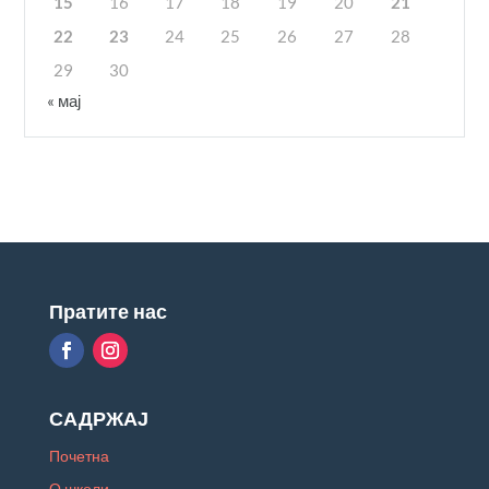
15
16
17
18
19
20
21
22
23
24
25
26
27
28
29
30
« мај
Пратите нас
САДРЖАЈ
Почетна
О школи