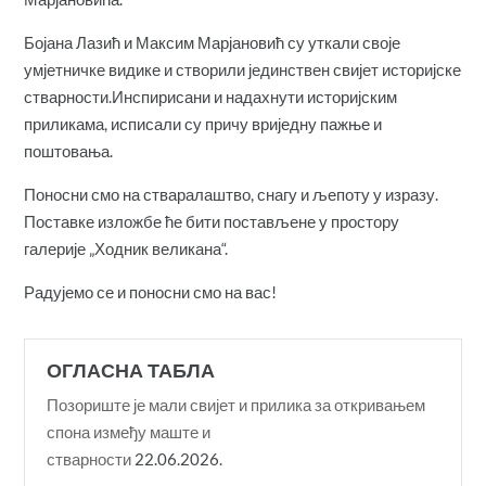
Бојана Лазић и Максим Марјановић су уткали своје
умјетничке видике и створили јединствен свијет историјске
стварности.Инспирисани и надахнути историјским
приликама, исписали су причу вриједну пажње и
поштовања.
Поносни смо на стваралаштво, снагу и љепоту у изразу.
Поставке изложбе ће бити постављене у простору
галерије „Ходник великана“.
Радујемо се и поносни смо на вас!
ОГЛАСНА ТАБЛА
Позориште је мали свијет и прилика за откривањем
спона између маште и
стварности
22.06.2026.