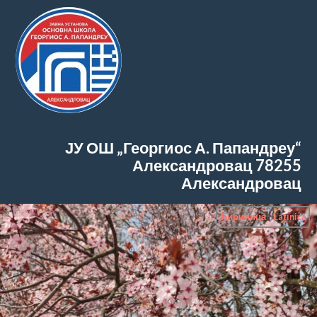
ЈУ ОШ „Георгиос А. Папандреу“
Александровац
78255
Александровац
Ћирилица
|
Latinica