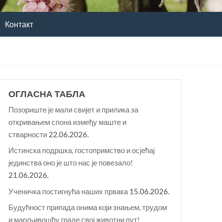
Контакт
ОГЛАСНА ТАБЛА
Позориште је мали свијет и прилика за
откривањем спона између маште и
стварности
22.06.2026.
Истинска подршка, гостопримство и осјећај
јединства оно је што нас је повезало!
21.06.2026.
Ученичка постигнућа наших првака
15.06.2026.
Будућност припада онима који знањем, трудом
и марљивошћу граде свој животни пут!