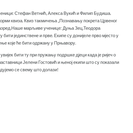
еници: Стефан Ветнић, Алекса Вукић и Филип Будиша.
орми квиза. Квиз такмичења „Познавању покрета Црвеног
ми разред.Наше марљиве ученице: Дуња Зец,Теодора
 бити јединствене и прве. Екипе су донијеле прво мјесто у
ње које ће бити одржану у Прњавору.
 увијек бити ту при пружању подршке дјеци када је ријеч о
наставници Јелени Гостовић и њеној екипи што су показали
дујемо се свему што долази!