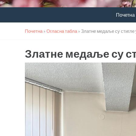
Почетна
Почетна
»
Огласна табла
»
Златне медаље су стигле
Златне медаље су с