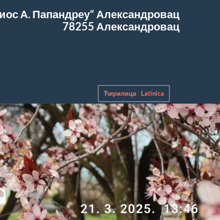
иос А. Папандреу“
Александровац
78255 Александровац
Ћирилица
|
Latinica