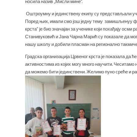
носила назив „Мисли мине“.
Оштроумну и јединствену екипу су представљали уч
Поред њих, имали смо још једну тему замишљенуу ф
крста“ је био значајан за ученике који похађају ос
Станивуковић и Јана Чарна Марић су показале да могу
нашу школу и добили пласман на регионално такмиче
Градска организација Црвеног крста је показала да ће
активностима из којих могу много научити. Чеситамо 
да можемо бити јединствени. Желимо пуно среће и ра