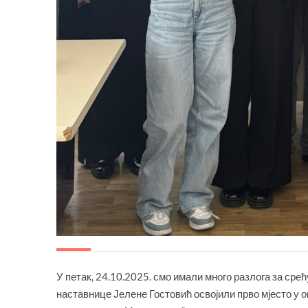
У петак, 24.10.2025. смо имали много разлога за сре
наставнице Јелене Гостовић освојили прво мјесто у о