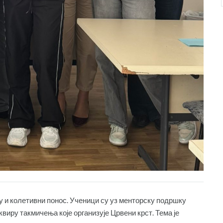
ћу и колетивни понос. Ученици су уз менторску подршку
квиру такмичења које организује Црвени крст. Тема је